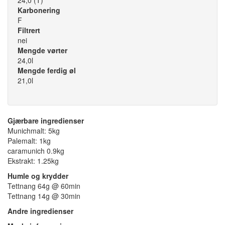
24,0 (T)
Karbonering
F
Filtrert
nei
Mengde vørter
24,0l
Mengde ferdig øl
21,0l
Gjærbare ingredienser
Munichmalt: 5kg
Palemalt: 1kg
caramunich 0.9kg
Ekstrakt: 1.25kg
Humle og krydder
Tettnang 64g @ 60min
Tettnang 14g @ 30min
Andre ingredienser